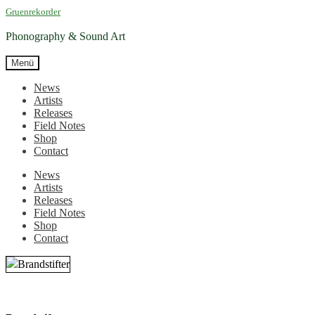
Zur
Zum
Gruenrekorder
Navigation
Inhalt
springen
springen
Phonography & Sound Art
Menü
News
Artists
Releases
Field Notes
Shop
Contact
News
Artists
Releases
Field Notes
Shop
Contact