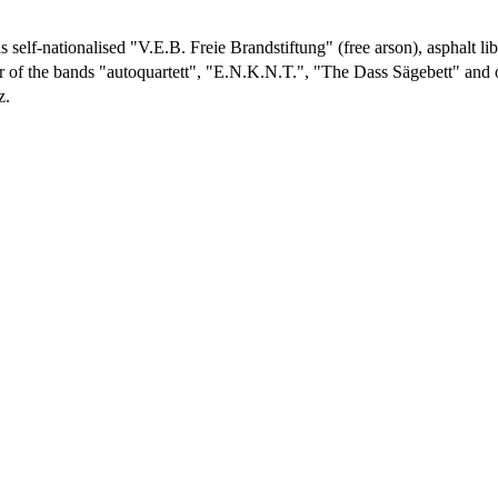
self-nationalised "V.E.B. Freie Brandstiftung" (free arson), asphalt libr
 of the bands "autoquartett", "E.N.K.N.T.", "The Dass Sägebett" and of
z.