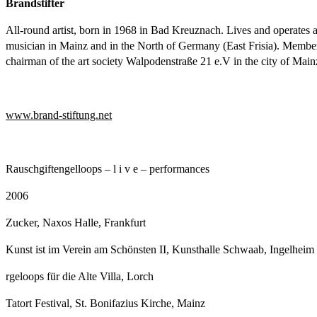
Brandstifter
All-round artist, born in 1968 in Bad Kreuznach. Lives and operates as 
musician in Mainz and in the North of Germany (East Frisia). Member
chairman of the art society Walpodenstraße 21 e.V in the city of Main
www.brand-stiftung.net
Rauschgiftengelloops – l i v e – performances
2006
Zucker, Naxos Halle, Frankfurt
Kunst ist im Verein am Schönsten II, Kunsthalle Schwaab, Ingelheim
rgeloops für die Alte Villa, Lorch
Tatort Festival, St. Bonifazius Kirche, Mainz