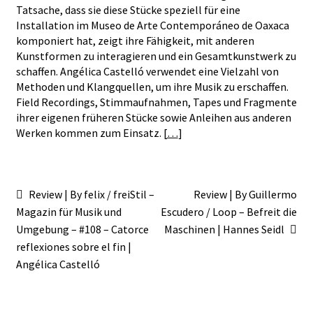
Tatsache, dass sie diese Stücke speziell für eine
Installation im Museo de Arte Contemporáneo de Oaxaca
komponiert hat, zeigt ihre Fähigkeit, mit anderen
Kunstformen zu interagieren und ein Gesamtkunstwerk zu
schaffen. Angélica Castelló verwendet eine Vielzahl von
Methoden und Klangquellen, um ihre Musik zu erschaffen.
Field Recordings, Stimmaufnahmen, Tapes und Fragmente
ihrer eigenen früheren Stücke sowie Anleihen aus anderen
Werken kommen zum Einsatz. [
…
]
Beitragsnavigation
Vorheriger
Nächster
Review | By felix / freiStil –
Review | By Guillermo
Beitrag:
Beitrag:
Magazin für Musik und
Escudero / Loop – Befreit die
Umgebung – #108 – Catorce
Maschinen | Hannes Seidl
reflexiones sobre el fin |
Angélica Castelló