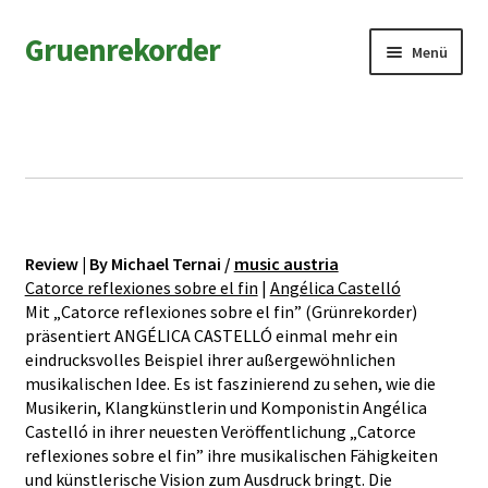
Zur
Zum
Gruenrekorder
Menü
Navigation
Inhalt
springen
springen
News
Artists
Releases
Review | By Michael Ternai /
music austria
Field Notes
Catorce reflexiones sobre el fin
|
Angélica Castelló
Mit „Catorce reflexiones sobre el fin” (Grünrekorder)
Shop
präsentiert ANGÉLICA CASTELLÓ einmal mehr ein
eindrucksvolles Beispiel ihrer außergewöhnlichen
musikalischen Idee. Es ist faszinierend zu sehen, wie die
Contact
Musikerin, Klangkünstlerin und Komponistin Angélica
Castelló in ihrer neuesten Veröffentlichung „Catorce
reflexiones sobre el fin” ihre musikalischen Fähigkeiten
und künstlerische Vision zum Ausdruck bringt. Die