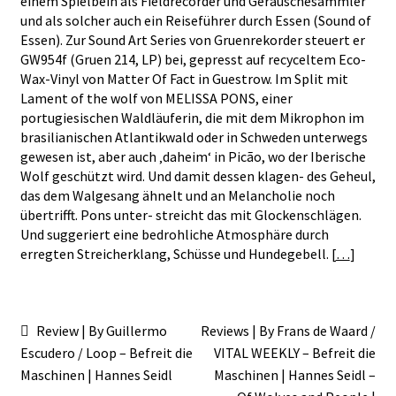
einem Spielbein als Fieldrecorder und Geräuschesammler
und als solcher auch ein Reiseführer durch Essen (Sound of
Essen). Zur Sound Art Series von Gruenrekorder steuert er
GW954f (Gruen 214, LP) bei, gepresst auf recyceltem Eco-
Wax-Vinyl von Matter Of Fact in Guestrow. Im Split mit
Lament of the wolf von MELISSA PONS, einer
portugiesischen Waldläuferin, die mit dem Mikrophon im
brasilianischen Atlantikwald oder in Schweden unterwegs
gewesen ist, aber auch ‚daheim‘ in Picão, wo der Iberische
Wolf geschützt wird. Und damit dessen klagen- des Geheul,
das dem Walgesang ähnelt und an Melancholie noch
übertrifft. Pons unter- streicht das mit Glockenschlägen.
Und suggeriert eine bedrohliche Atmosphäre durch
erregten Streicherklang, Schüsse und Hundegebell. [
…
]
Beitragsnavigation
Vorheriger
Nächster
Review | By Guillermo
Reviews | By Frans de Waard /
Beitrag:
Beitrag:
Escudero / Loop – Befreit die
VITAL WEEKLY – Befreit die
Maschinen | Hannes Seidl
Maschinen | Hannes Seidl –