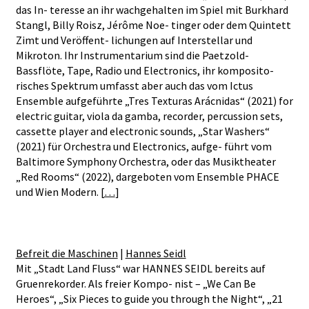
das In- teresse an ihr wachgehalten im Spiel mit Burkhard
Stangl, Billy Roisz, Jérôme Noe- tinger oder dem Quintett
Zimt und Veröffent- lichungen auf Interstellar und
Mikroton. Ihr Instrumentarium sind die Paetzold-
Bassflöte, Tape, Radio und Electronics, ihr komposito-
risches Spektrum umfasst aber auch das vom Ictus
Ensemble aufgeführte „Tres Texturas Arácnidas“ (2021) for
electric guitar, viola da gamba, recorder, percussion sets,
cassette player and electronic sounds, „Star Washers“
(2021) für Orchestra und Electronics, aufge- führt vom
Baltimore Symphony Orchestra, oder das Musiktheater
„Red Rooms“ (2022), dargeboten vom Ensemble PHACE
und Wien Modern. [
…
]
Befreit die Maschinen
|
Hannes Seidl
Mit „Stadt Land Fluss“ war HANNES SEIDL bereits auf
Gruenrekorder. Als freier Kompo- nist – „We Can Be
Heroes“, „Six Pieces to guide you through the Night“, „21