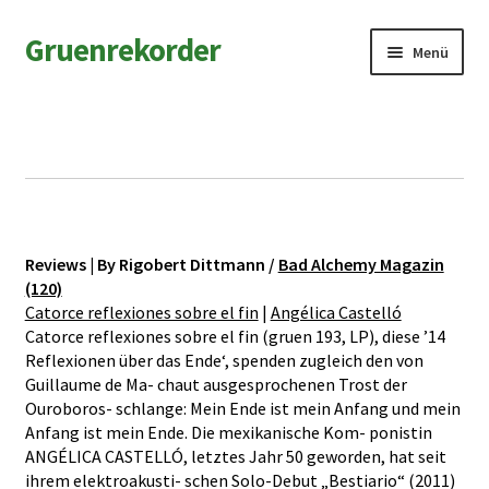
Zur
Zum
Gruenrekorder
Menü
Navigation
Inhalt
springen
springen
News
Artists
Releases
Reviews | By Rigobert Dittmann /
Bad Alchemy Magazin
Field Notes
(120)
Catorce reflexiones sobre el fin
|
Angélica Castelló
Shop
Catorce reflexiones sobre el fin (gruen 193, LP), diese ’14
Reflexionen über das Ende‘, spenden zugleich den von
Guillaume de Ma- chaut ausgesprochenen Trost der
Contact
Ouroboros- schlange: Mein Ende ist mein Anfang und mein
Anfang ist mein Ende. Die mexikanische Kom- ponistin
ANGÉLICA CASTELLÓ, letztes Jahr 50 geworden, hat seit
ihrem elektroakusti- schen Solo-Debut „Bestiario“ (2011)