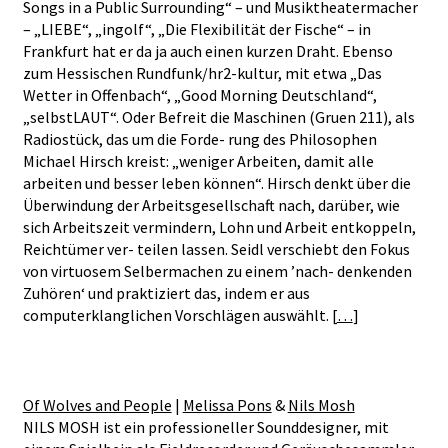
Songs in a Public Surrounding“ – und Musiktheatermacher
– „LIEBE“, „ingolf“, „Die Flexibilität der Fische“ – in
Frankfurt hat er da ja auch einen kurzen Draht. Ebenso
zum Hessischen Rundfunk/hr2-kultur, mit etwa „Das
Wetter in Offenbach“, „Good Morning Deutschland“,
„selbstLAUT“. Oder Befreit die Maschinen (Gruen 211), als
Radiostück, das um die Forde- rung des Philosophen
Michael Hirsch kreist: „weniger Arbeiten, damit alle
arbeiten und besser leben können“. Hirsch denkt über die
Überwindung der Arbeitsgesellschaft nach, darüber, wie
sich Arbeitszeit vermindern, Lohn und Arbeit entkoppeln,
Reichtümer ver- teilen lassen. Seidl verschiebt den Fokus
von virtuosem Selbermachen zu einem ’nach- denkenden
Zuhören‘ und praktiziert das, indem er aus
computerklanglichen Vorschlägen auswählt. [
…
]
Of Wolves and People
|
Melissa Pons
&
Nils Mosh
NILS MOSH ist ein professioneller Sounddesigner, mit